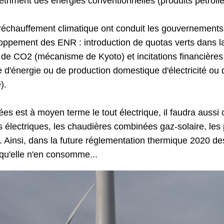
riment des énergies conventionnelles (produits pétrolier
 réchauffement climatique ont conduit les gouvernements
oppement des ENR : introduction de quotas verts dans la p
 de CO2 (mécanisme de Kyoto) et incitations financières 
ie d'énergie ou de production domestique d'électricité ou 
).
ées est à moyen terme le tout électrique, il faudra auss
s électriques, les chaudières combinées gaz-solaire, les
r. Ainsi, dans la future réglementation thermique 2020 de
 qu'elle n'en consomme...