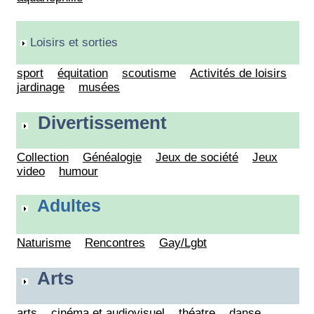
Loisirs et sorties
sport
équitation
scoutisme
Activités de loisirs
jardinage
musées
Divertissement
Collection
Généalogie
Jeux de société
Jeux
video
humour
Adultes
Naturisme
Rencontres
Gay/Lgbt
Arts
arts
cinéma et audiovisuel
théatre
danse