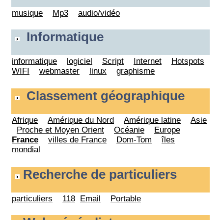
musique
Mp3
audio/vidéo
Informatique
informatique
logiciel
Script
Internet
Hotspots
WIFI
webmaster
linux
graphisme
Classement géographique
Afrique
Amérique du Nord
Amérique latine
Asie
Proche et Moyen Orient
Océanie
Europe
France
villes de France
Dom-Tom
îles
mondial
Recherche de particuliers
particuliers
118
Email
Portable