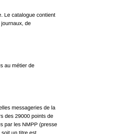
e. Le catalogue contient
 journaux, de
les au métier de
elles messageries de la
ers des 29000 points de
ées par les NMPP (presse
soit un titre est