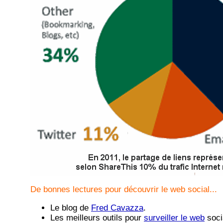
De bonnes lectures pour découvrir le web social...
Le blog de
Fred Cavazza
.
Les meilleurs outils pour
surveiller le web
soci