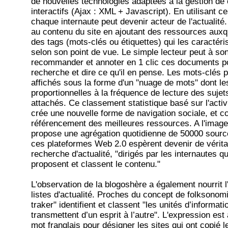
de nouvelles technologies adaptées à la gestion de
interactifs (Ajax : XML + Javascript). En utilisant c
chaque internaute peut devenir acteur de l'actualité. 
au contenu du site en ajoutant des ressources auxque
des tags (mots-clés ou étiquettes) qui les caractér
selon son point de vue. Le simple lecteur peut à son 
recommander et annoter en 1 clic ces documents po
recherche et dire ce qu'il en pense. Les mots-clés p
affichés sous la forme d'un "nuage de mots" dont les
proportionnelles à la fréquence de lecture des sujet
attachés. Ce classement statistique basé sur l'activi
crée une nouvelle forme de navigation sociale, et c
référencement des meilleures ressources. A l'image
propose une agrégation quotidienne de 50000 source
ces plateformes Web 2.0 espèrent devenir de vérit
recherche d'actualité, "dirigés par les internautes 
proposent et classent le contenu."
L'observation de la blogoshère a également nourrit l'
listes d'actualité. Proches du concept de folksono
traker" identifient et classent "les unités d’informati
transmettent d’un esprit à l’autre". L'expression est
mot franglais pour désigner les sites qui ont copié 