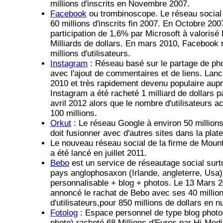
millions d'inscrits en Novembre 2007.
Facebook
ou trombinoscope. Le réseau social 
60 millions d'inscrits fin 2007. En Octobre 200
participation de 1,6% par Microsoft à valoris
Milliards de dollars. En mars 2010, Facebook
millions d'utilisateurs.
Instagram
: Réseau basé sur le partage de pho
avec l'ajout de commentaires et de liens. Lancé
2010 et très rapidement devenu populaire aup
Instagram a été racheté 1 milliard de dollars 
avril 2012 alors que le nombre d'utilisateurs act
100 millions.
Orkut
: Le réseau Google à environ 50 millions 
doit fusionner avec d'autres sites dans la pla
Le nouveau réseau social de la firme de Moun
a été lancé en juillet 2011.
Bebo
est un service de réseautage social surto
pays anglophosaxon (Irlande, angleterre, Usa
personnalisable + blog + photos. Le 13 Mars 
annoncé le rachat de Bebo avec ses 40 millio
d'utilisateurs,pour 850 millions de dollars en n
Fotolog
: Espace personnel de type blog photo (
photo) racheté 68 Millions d'Euros par Hi-Me