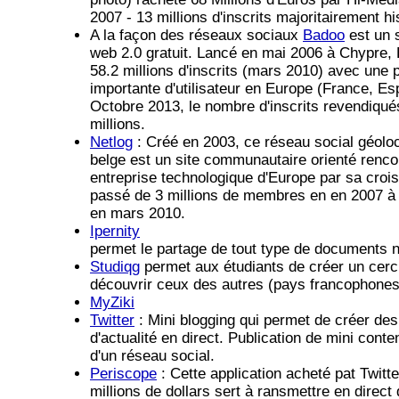
2007 - 13 millions d'inscrits majoritairement 
A la façon des réseaux sociaux
Badoo
est un 
web 2.0 gratuit. Lancé en mai 2006 à Chypre, 
58.2 millions d'inscrits (mars 2010) avec une 
importante d'utilisateur en Europe (France, Esp
Octobre 2013, le nombre d'inscrits revendiqué
millions.
Netlog
: Créé en 2003, ce réseau social géoloc
belge est un site communautaire orienté renc
entreprise technologique d'Europe par sa croi
passé de 3 millions de membres en en 2007 à 
en mars 2010.
Ipernity
permet le partage de tout type de documents 
Studiqg
permet aux étudiants de créer un cerc
découvrir ceux des autres (pays francophones
MyZiki
Twitter
: Mini blogging qui permet de créer de
d'actualité en direct. Publication de mini cont
d'un réseau social.
Periscope
: Cette application acheté pat Twitt
millions de dollars sert à ransmettre en direct 