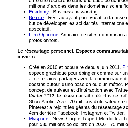
offre une recherche dans une base de données
millions d´articles dans les domaines scientifi
Ecademy
: Business networking
Betobe
: Réseau ayant pour vocation la mise e
but de développer les solidarités international
associatif.
Lien Optionnel
Annuaire de sites communautai
profesionnels.
Le réseautage personnel. Espaces communautaire
ouverts
Créé en 2010 et populaire depuis juin 2011,
Pi
espace graphique pour épingler comme sur un 
aime, et ainsi partager avec la communauté d
dessins autour d'une passion ou d'un métier. P
concept de suiveur et d'intéraction avec Twitt
février 2012, le réseau aurait créé plus de traf
ShareAholic. Avec 70 millions d'utilisateurs en
Pinterest a rejoint les géants du réseautage so
4em derrière Facebook, Instagram et Twitter.
Myspace
: News Corp et Rupert Murdock achèt
pour 580 millions de dollars en 2006 - 75 millio