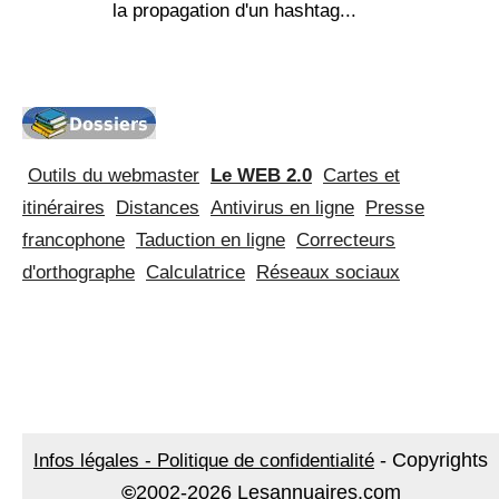
la propagation d'un hashtag...
Outils du webmaster
Le WEB 2.0
Cartes et
itinéraires
Distances
Antivirus en ligne
Presse
francophone
Taduction en ligne
Correcteurs
d'orthographe
Calculatrice
Réseaux sociaux
-
Copyrights
Infos légales - Politique de confidentialité
©
2002-2026 Lesannuaires.com