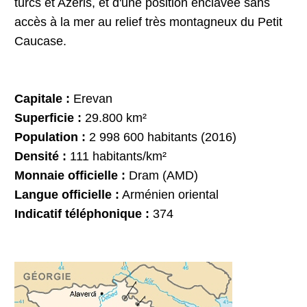
turcs et Azéris, et d'une position enclavée sans
accès à la mer au relief très montagneux du Petit
Caucase.
Capitale :
Erevan
Superficie :
29.800 km²
Population :
2 998 600 habitants (2016)
Densité :
111 habitants/km²
Monnaie officielle :
Dram (AMD)
Langue officielle :
Arménien oriental
Indicatif téléphonique :
374