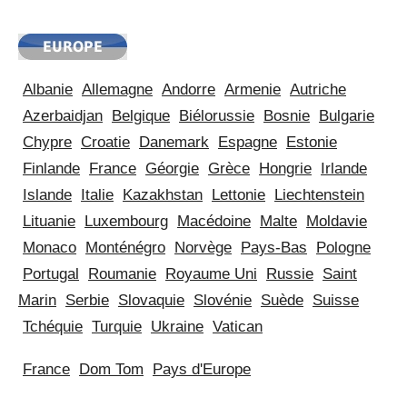
Albanie
Allemagne
Andorre
Armenie
Autriche
Azerbaidjan
Belgique
Biélorussie
Bosnie
Bulgarie
Chypre
Croatie
Danemark
Espagne
Estonie
Finlande
France
Géorgie
Grèce
Hongrie
Irlande
Islande
Italie
Kazakhstan
Lettonie
Liechtenstein
Lituanie
Luxembourg
Macédoine
Malte
Moldavie
Monaco
Monténégro
Norvège
Pays-Bas
Pologne
Portugal
Roumanie
Royaume Uni
Russie
Saint
Marin
Serbie
Slovaquie
Slovénie
Suède
Suisse
Tchéquie
Turquie
Ukraine
Vatican
France
Dom Tom
Pays d'Europe