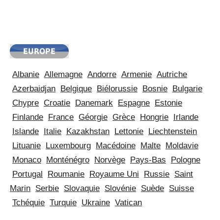
Albanie
Allemagne
Andorre
Armenie
Autriche
Azerbaidjan
Belgique
Biélorussie
Bosnie
Bulgarie
Chypre
Croatie
Danemark
Espagne
Estonie
Finlande
France
Géorgie
Grèce
Hongrie
Irlande
Islande
Italie
Kazakhstan
Lettonie
Liechtenstein
Lituanie
Luxembourg
Macédoine
Malte
Moldavie
Monaco
Monténégro
Norvège
Pays-Bas
Pologne
Portugal
Roumanie
Royaume Uni
Russie
Saint
Marin
Serbie
Slovaquie
Slovénie
Suède
Suisse
Tchéquie
Turquie
Ukraine
Vatican